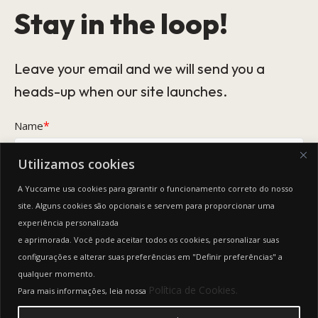
Stay in the loop!
Leave your email and we will send you a
heads-up when our site launches.
*
Name
Utilizamos cookies
*
Email
A Yuccame usa cookies para garantir o funcionamento correto do nosso
site. Alguns cookies são opcionais e servem para proporcionar uma
experiência personalizada
This form collects your name and email so that we can reach you
back. Check out our
Privacy Policy
page to fully understand how we
e aprimorada. Você pode aceitar todos os cookies, personalizar suas
protect and manage your submitted data.
configurações e alterar suas preferências em "Definir preferências" a
qualquer momento.
Keep me updated
Política de Cookies.
Para mais informações, leia nossa