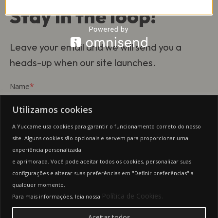
Stay in the loop!
Leave your email and we will send you a
heads-up when our site launches.
*
Name
Utilizamos cookies
*
Email
A Yuccame usa cookies para garantir o funcionamento correto do nosso
site. Alguns cookies são opcionais e servem para proporcionar uma
experiência personalizada
This form collects your name and email so that we can reach you
e aprimorada. Você pode aceitar todos os cookies, personalizar suas
back. Check out our
Privacy Policy
page to fully understand how we
configurações e alterar suas preferências em "Definir preferências" a
protect and manage your submitted data.
qualquer momento.
Keep me updated
Política de Cookies.
Para mais informações, leia nossa
Aceitar todos