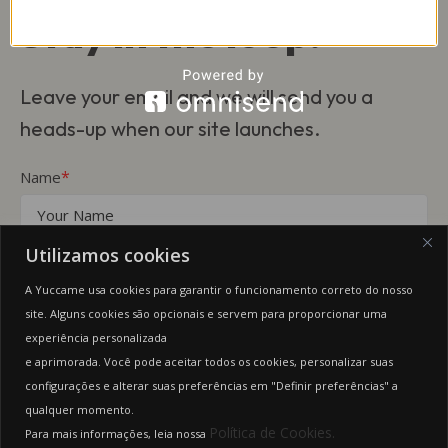
Stay in the loop!
Leave your email and we will send you a
heads-up when our site launches.
*
Name
*
Email
Utilizamos cookies
A Yuccame usa cookies para garantir o funcionamento correto do nosso
site. Alguns cookies são opcionais e servem para proporcionar uma
This form collects your name and email so that we can reach you
back. Check out our
Privacy Policy
page to fully understand how we
experiência personalizada
protect and manage your submitted data.
e aprimorada. Você pode aceitar todos os cookies, personalizar suas
configurações e alterar suas preferências em "Definir preferências" a
Keep me updated
qualquer momento.
Política de Cookies.
Para mais informações, leia nossa