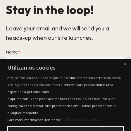
Stay in the loop!
Leave your email and we will send you a
heads-up when our site launches.
*
Name
Utilizamos cookies
*
Email
A Yuccame usa cookies para garantir o funcionamento correto do nosso
site. Alguns cookies são opcionais e servem para proporcionar uma
experiência personalizada
This form collects your name and email so that we can reach you
back. Check out our
Privacy Policy
page to fully understand how we
e aprimorada. Você pode aceitar todos os cookies, personalizar suas
protect and manage your submitted data.
configurações e alterar suas preferências em "Definir preferências" a
qualquer momento.
Keep me updated
Política de Cookies.
Para mais informações, leia nossa